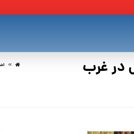
 در غرب
اخب