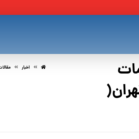
مات
اخبار
مقالات
هران(