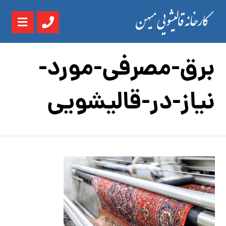
برق-مصرفی-مورد-
نیاز-در-قالیشویی